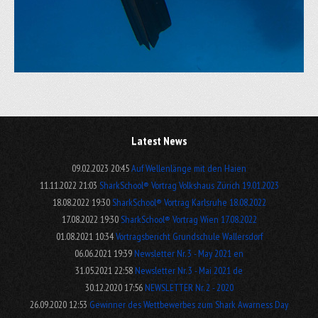
Latest News
09.02.2023 20:45
Auf Wellenlänge mit den Haien
11.11.2022 21:03
SharkSchool® Vortrag Volkshaus Zürich 19.01.2023
18.08.2022 19:30
SharkSchool® Vortrag Karlsruhe 18.08.2022
17.08.2022 19:30
SharkSchool® Vortrag Wien 17.08.2022
01.08.2021 10:34
Vortragsbericht Grundschule Wallersdorf
06.06.2021 19:39
Newsletter Nr. 3 - May 2021 en
31.05.2021 22:58
Newsletter Nr. 3 - Mai 2021 de
30.12.2020 17:56
NEWSLETTER Nr. 2 - 2020
26.09.2020 12:53
Gewinner des Wettbewerbes zum Shark Awarness Day